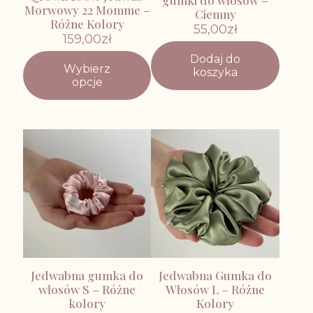
gumki do włosów –
Morwowy 22 Momme –
Ciemny
Różne Kolory
55,00
zł
159,00
zł
Dodaj do
Wybierz
koszyka
Ten
opcje
produkt
ma
wiele
wariantów.
Opcje
można
wybrać
na
stronie
produktu
Jedwabna gumka do
Jedwabna Gumka do
włosów S – Różne
Włosów L – Różne
kolory
Kolory