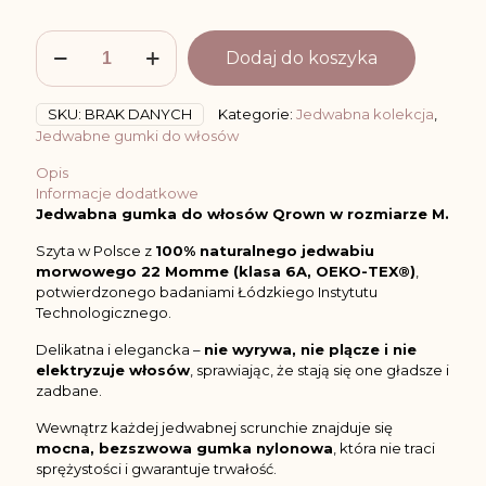
ilość
Dodaj do koszyka
Jedwabna
Gumka
do
SKU:
BRAK DANYCH
Kategorie:
Jedwabna kolekcja
,
Włosów
Jedwabne gumki do włosów
M
-
Opis
Różne
Informacje dodatkowe
Kolory
Jedwabna gumka do włosów Qrown w rozmiarze M.
Szyta w Polsce z
100% naturalnego jedwabiu
morwowego 22 Momme (klasa 6A, OEKO-TEX®)
,
potwierdzonego badaniami Łódzkiego Instytutu
Technologicznego.
Delikatna i elegancka –
nie wyrywa, nie plącze i nie
elektryzuje włosów
, sprawiając, że stają się one gładsze i
zadbane.
Wewnątrz każdej jedwabnej scrunchie znajduje się
mocna, bezszwowa gumka nylonowa
, która nie traci
sprężystości i gwarantuje trwałość.