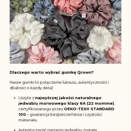
Dlaczego warto wybrać gumkę Qrown?
Nasze gumki to połączenie luksusu, autentyczności i
dbałości o każdy detal:
Uszyte z
najwyższej jakości naturalnego
jedwabiu morwowego klasy 6A (22 momme)
,
certyfikowanego przez
OEKO-TEX® STANDARD
100
– gwarancja bezpieczeństwa i czystości
materiału.
Autentyczność naszego jedwabiu została