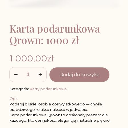
Karta podarunkowa
Qrown: 1000 zł
1 000,00
zł
ilość
Dodaj do koszyka
Karta
podarunkowa
Qrown:
Kategoria:
Karty podarunkowe
1000
zł
Opis
Podaruj bliskiej osobie coś wyjątkowego — chwilę
prawdziwego relaksu i luksusu w jedwabiu.
Karta podarunkowa Qrown to doskonały prezent dla
każdego, kto ceni jakość, elegancję i naturalne piękno.