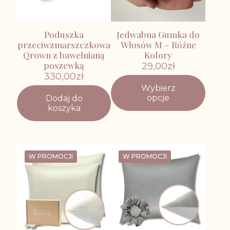
Poduszka
Jedwabna Gumka do
przeciwzmarszczkowa
Włosów M – Różne
Qrown z bawełnianą
Kolory
poszewką
29,00
zł
330,00
zł
Wybierz
Ten
opcje
Dodaj do
produkt
koszyka
ma
wiele
wariantów.
Opcje
można
W PROMOCJI
W PROMOCJI
wybrać
na
stronie
produktu