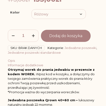
cena
cena
wynosiła:
wynosi:
Kolor
175,00zł.
135,00zł.
ilość
Dodaj do koszyka
Poszewka
Jedwabna
40x60cm
SKU:
BRAK DANYCH
Kategorie:
Jedwabne poszewki
,
z
Jedwabne poszewki standardowe
Bawełną:
Różne
Opis
Kolory
Informacje dodatkowe
Otrzymaj worek do prania jedwabiu w prezencie z
kodem WOREK.
Wpisz kod w koszyku, a dołączymy do
twojego zamówienia praktyczny worek do prania który
ochroni Twoją poszewkę przed uszkodzeniami,
przedłużając jej żywotność.
*Promocja ważna do wyczerpania woreczków.
Jedwabna poszewka Qrown 40×60 cm
–
luksusowy
naturalny jedwab 22 momme.