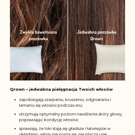
Qrown – jedwabna pielęgnacja Twoich włosów
zapobiegają szarpaniu, kruszeniu, odgniataniu i
łamaniu się włosów podczas snu;
utrzymują optymalny poziom nawilżenia skóry głowy,
poprawiając kondycję włosów;
sprawiają, że loki stają się gładsze i łatwiejsze w
układaniu, włosy nie puszą się, nie plączą i nie