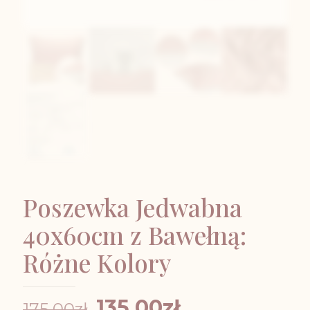
Poszewka Jedwabna
40x60cm z Bawełną:
Różne Kolory
Pierwotna
Aktualna
135,00
zł
175,00
zł