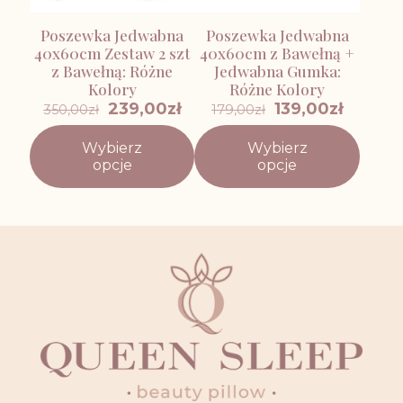
Poszewka Jedwabna
Poszewka Jedwabna
40x60cm Zestaw 2 szt
40x60cm z Bawełną +
z Bawełną: Różne
Jedwabna Gumka:
Kolory
Różne Kolory
Pierwotna
Aktualna
Pierwotna
Aktual
239,00
zł
139,00
zł
350,00
zł
179,00
zł
cena
cena
cena
cena
wynosiła:
wynosi:
wynosiła:
wynosi:
Wybierz
Wybierz
350,00zł.
239,00zł.
179,00zł.
139,00zł
Ten
Ten
opcje
opcje
produkt
produkt
ma
ma
wiele
wiele
wariantów.
wariantów.
Opcje
Opcje
można
można
wybrać
wybrać
na
na
stronie
stronie
produktu
produktu