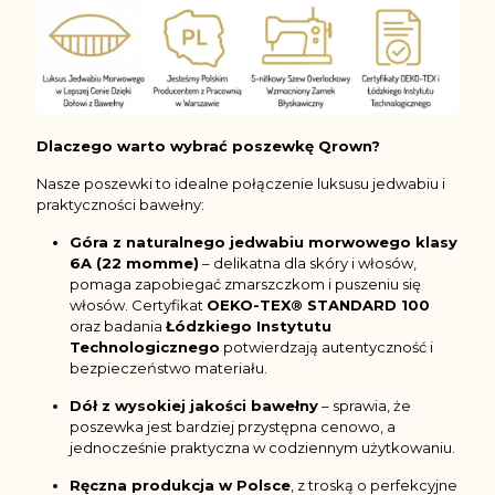
Dlaczego warto wybrać poszewkę Qrown?
Nasze poszewki to idealne połączenie luksusu jedwabiu i
praktyczności bawełny:
Góra z naturalnego jedwabiu morwowego klasy
6A (22 momme)
– delikatna dla skóry i włosów,
pomaga zapobiegać zmarszczkom i puszeniu się
włosów. Certyfikat
OEKO-TEX® STANDARD 100
oraz badania
Łódzkiego Instytutu
Technologicznego
potwierdzają autentyczność i
bezpieczeństwo materiału.
Dół z wysokiej jakości bawełny
– sprawia, że
poszewka jest bardziej przystępna cenowo, a
jednocześnie praktyczna w codziennym użytkowaniu.
Ręczna produkcja w Polsce
, z troską o perfekcyjne