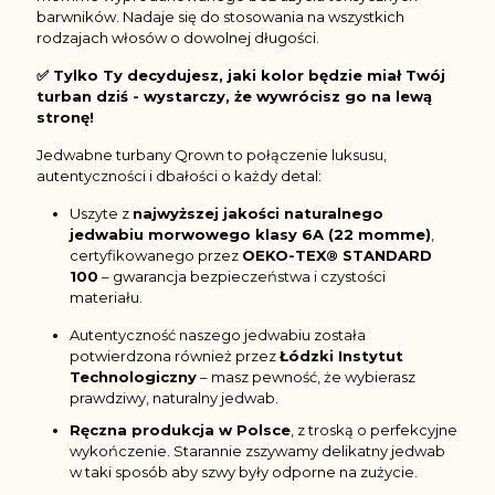
barwników. Nadaje się do stosowania na wszystkich
rodzajach włosów o dowolnej długości.
✅ Tylko Ty decydujesz, jaki kolor będzie miał Twój
turban dziś - wystarczy, że wywrócisz go na lewą
stronę!
Jedwabne turbany Qrown to połączenie luksusu,
autentyczności i dbałości o każdy detal:
Uszyte z
najwyższej jakości naturalnego
jedwabiu morwowego klasy 6A (22 momme)
,
certyfikowanego przez
OEKO-TEX® STANDARD
100
– gwarancja bezpieczeństwa i czystości
materiału.
Autentyczność naszego jedwabiu została
potwierdzona również przez
Łódzki Instytut
Technologiczny
– masz pewność, że wybierasz
prawdziwy, naturalny jedwab.
Ręczna produkcja w Polsce
, z troską o perfekcyjne
wykończenie. Starannie zszywamy delikatny jedwab
w taki sposób aby szwy były odporne na zużycie.