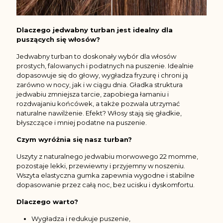
Dlaczego jedwabny turban jest idealny dla
puszących się włosów?
Jedwabny turban to doskonały wybór dla włosów
prostych, falowanych i podatnych na puszenie. Idealnie
dopasowuje się do głowy, wygładza fryzurę i chroni ją
zarówno w nocy, jak i w ciągu dnia. Gładka struktura
jedwabiu zmniejsza tarcie, zapobiega łamaniu i
rozdwajaniu końcówek, a także pozwala utrzymać
naturalne nawilżenie. Efekt? Włosy stają się gładkie,
błyszczące i mniej podatne na puszenie.
Czym wyróżnia się nasz turban?
Uszyty z naturalnego jedwabiu morwowego 22 momme,
pozostaje lekki, przewiewny i przyjemny w noszeniu.
Wszyta elastyczna gumka zapewnia wygodne i stabilne
dopasowanie przez całą noc, bez ucisku i dyskomfortu.
Dlaczego warto?
Wygładza i redukuje puszenie,