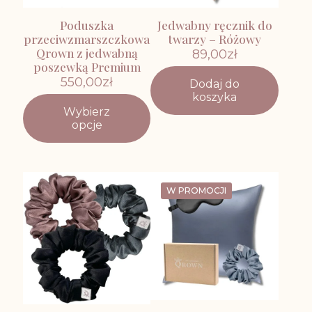
Poduszka
Jedwabny ręcznik do
przeciwzmarszczkowa
twarzy – Różowy
Qrown z jedwabną
89,00
zł
poszewką Premium
550,00
zł
Dodaj do
koszyka
Wybierz
Ten
opcje
produkt
ma
wiele
wariantów.
Opcje
W PROMOCJI
można
wybrać
na
stronie
produktu