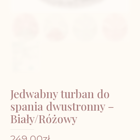
Jedwabny turban do
spania dwustronny –
Biały/Różowy
249,00
zł