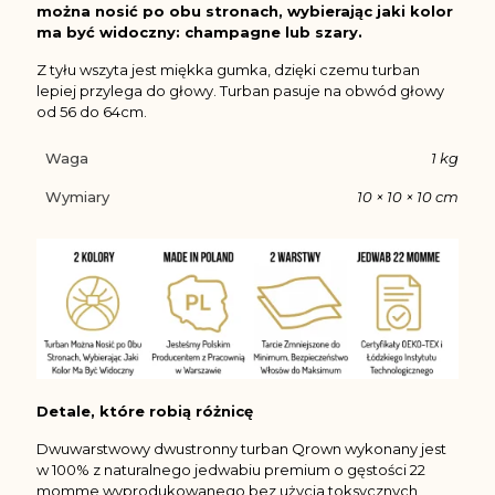
można nosić po obu stronach, wybierając jaki kolor
ma być widoczny: champagne lub szary.
Z tyłu wszyta jest miękka gumka, dzięki czemu turban
lepiej przylega do głowy. Turban pasuje na obwód głowy
od 56 do 64cm.
Waga
1 kg
Wymiary
10 × 10 × 10 cm
Detale, które robią różnicę
Dwuwarstwowy dwustronny turban Qrown wykonany jest
w 100% z naturalnego jedwabiu premium o gęstości 22
momme wyprodukowanego bez użycia toksycznych