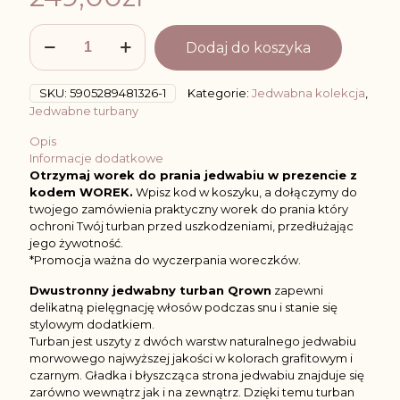
ilość
Dodaj do koszyka
Jedwabny
turban
do
SKU:
5905289481326-1
Kategorie:
Jedwabna kolekcja
,
spania
Jedwabne turbany
dwustronny
-
Opis
Biały/Różowy
Informacje dodatkowe
Otrzymaj worek do prania jedwabiu w prezencie z
kodem WOREK.
Wpisz kod w koszyku, a dołączymy do
twojego zamówienia praktyczny worek do prania który
ochroni Twój turban przed uszkodzeniami, przedłużając
jego żywotność.
*Promocja ważna do wyczerpania woreczków.
Dwustronny jedwabny turban Qrown
zapewni
delikatną pielęgnację włosów podczas snu i stanie się
stylowym dodatkiem.
Turban jest uszyty z dwóch warstw naturalnego jedwabiu
morwowego najwyższej jakości w kolorach grafitowym i
czarnym. Gładka i błyszcząca strona jedwabiu znajduje się
zarówno wewnątrz jak i na zewnątrz. Dzięki temu turban