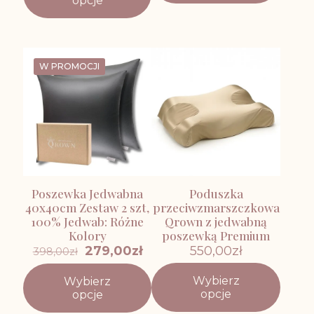
opcje
ma
produkt
wiele
ma
wariantów.
wiele
Opcje
wariantów.
można
Opcje
W PROMOCJI
wybrać
można
na
wybrać
stronie
na
produktu
stronie
produktu
Poszewka Jedwabna
Poduszka
40x40cm Zestaw 2 szt,
przeciwzmarszczkowa
100% Jedwab: Różne
Qrown z jedwabną
Kolory
poszewką Premium
Pierwotna
Aktualna
279,00
zł
550,00
zł
398,00
zł
cena
cena
wynosiła:
wynosi:
Wybierz
Wybierz
398,00zł.
279,00zł.
Ten
opcje
Ten
opcje
produkt
produkt