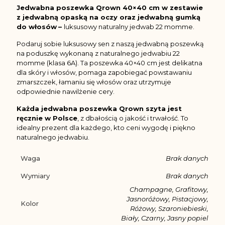
Jedwabna poszewka Qrown 40×40 cm w zestawie
z jedwabną opaską na oczy oraz jedwabną gumką
do włosów
–
luksusowy naturalny jedwab 22 momme.
Podaruj sobie luksusowy sen z naszą jedwabną poszewką
na poduszkę wykonaną z naturalnego jedwabiu 22
momme (klasa 6A). Ta poszewka 40×40 cm jest delikatna
dla skóry i włosów, pomaga zapobiegać powstawaniu
zmarszczek, łamaniu się włosów oraz utrzymuje
odpowiednie nawilżenie cery.
Każda jedwabna poszewka Qrown szyta jest
ręcznie w Polsce
, z dbałością o jakość i trwałość. To
idealny prezent dla każdego, kto ceni wygodę i piękno
naturalnego jedwabiu.
Waga
Brak danych
Wymiary
Brak danych
Champagne, Grafitowy,
Jasnoróżowy, Pistacjowy,
Kolor
Różowy, Szaroniebieski,
Biały, Czarny, Jasny popiel