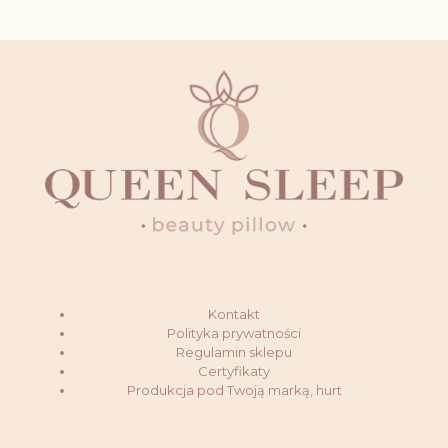
ma
ma
wiele
wiele
wariantów.
wariantów.
Opcje
Opcje
można
można
wybrać
wybrać
na
na
stronie
stronie
produktu
produktu
Kontakt
Polityka prywatności
Regulamin sklepu
Certyfikaty
Produkcja pod Twoją marką, hurt