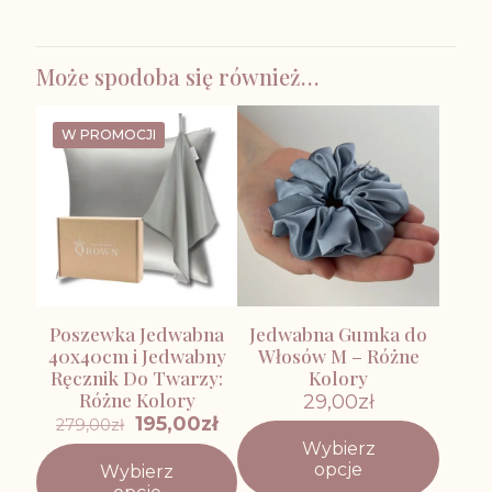
Może spodoba się również…
W PROMOCJI
Poszewka Jedwabna
Jedwabna Gumka do
40x40cm i Jedwabny
Włosów M – Różne
Ręcznik Do Twarzy:
Kolory
Różne Kolory
29,00
zł
Pierwotna
Aktualna
195,00
zł
279,00
zł
cena
cena
Wybierz
wynosiła:
wynosi:
Ten
opcje
Wybierz
279,00zł.
195,00zł.
produkt
Ten