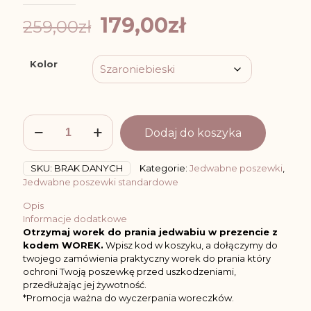
Pierwotna
Aktualna
179,00
zł
259,00
zł
cena
cena
wynosiła:
wynosi:
Kolor
259,00zł.
179,00zł.
ilość
Dodaj do koszyka
Poszewka
Jedwabna
40x40cm,
SKU:
BRAK DANYCH
Kategorie:
Jedwabne poszewki
,
Gumka
Jedwabne poszewki standardowe
do
Włosów,
Opis
Opasaka
Informacje dodatkowe
na
Otrzymaj worek do prania jedwabiu w prezencie z
Oczy:
kodem WOREK.
Wpisz kod w koszyku, a dołączymy do
Różne
twojego zamówienia praktyczny worek do prania który
Kolory
ochroni Twoją poszewkę przed uszkodzeniami,
przedłużając jej żywotność.
*Promocja ważna do wyczerpania woreczków.