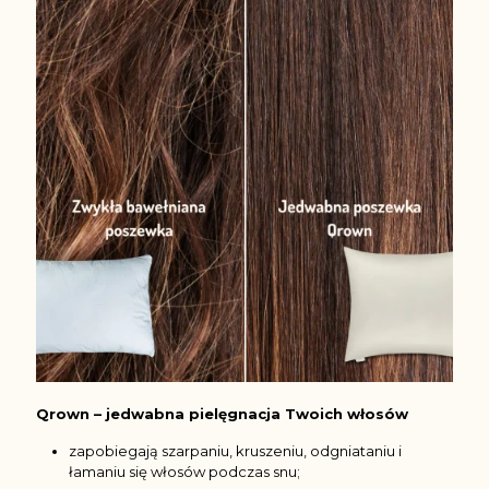
Qrown – jedwabna pielęgnacja Twoich włosów
zapobiegają szarpaniu, kruszeniu, odgniataniu i
łamaniu się włosów podczas snu;