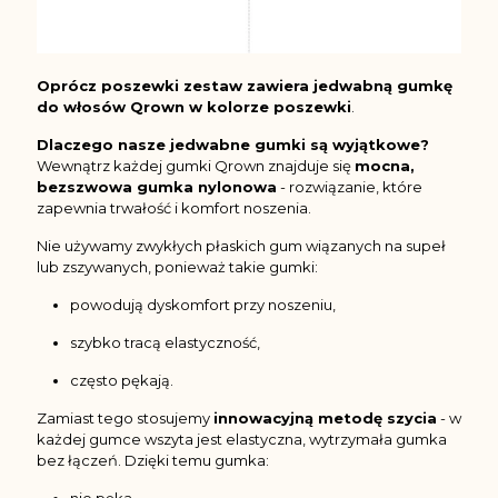
Oprócz poszewki zestaw zawiera jedwabną gumkę
do włosów Qrown w kolorze poszewki
.
Dlaczego nasze jedwabne gumki są wyjątkowe?
Wewnątrz każdej gumki Qrown znajduje się
mocna,
bezszwowa gumka nylonowa
- rozwiązanie, które
zapewnia trwałość i komfort noszenia.
Nie używamy zwykłych płaskich gum wiązanych na supeł
lub zszywanych, ponieważ takie gumki:
powodują dyskomfort przy noszeniu,
szybko tracą elastyczność,
często pękają.
Zamiast tego stosujemy
innowacyjną metodę szycia
- w
każdej gumce wszyta jest elastyczna, wytrzymała gumka
bez łączeń. Dzięki temu gumka: