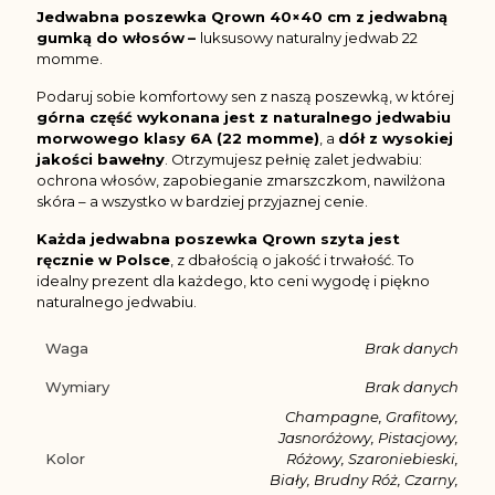
Jedwabna poszewka Qrown 40×40 cm z jedwabną
gumką do włosów
–
luksusowy naturalny jedwab 22
momme.
Podaruj sobie komfortowy sen z naszą poszewką, w której
górna część wykonana jest z naturalnego jedwabiu
morwowego klasy 6A (22 momme)
, a
dół z wysokiej
jakości bawełny
. Otrzymujesz pełnię zalet jedwabiu:
ochrona włosów, zapobieganie zmarszczkom, nawilżona
skóra – a wszystko w bardziej przyjaznej cenie.
Każda jedwabna poszewka Qrown szyta jest
ręcznie w Polsce
, z dbałością o jakość i trwałość. To
idealny prezent dla każdego, kto ceni wygodę i piękno
naturalnego jedwabiu.
Waga
Brak danych
Wymiary
Brak danych
Champagne, Grafitowy,
Jasnoróżowy, Pistacjowy,
Kolor
Różowy, Szaroniebieski,
Biały, Brudny Róż, Czarny,