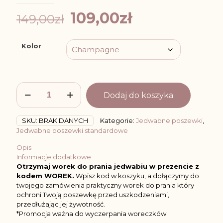
Pierwotna
Aktualna
109,00
zł
149,00
zł
cena
cena
wynosiła:
wynosi:
Kolor
149,00zł.
109,00zł.
ilość
Dodaj do koszyka
Poszewka
Jedwabna
40x40cm
SKU:
BRAK DANYCH
Kategorie:
Jedwabne poszewki
,
z
Jedwabne poszewki standardowe
Bawełną
+
Opis
Jedwabna
Informacje dodatkowe
Gumka:
Otrzymaj worek do prania jedwabiu w prezencie z
Różne
kodem WOREK.
Wpisz kod w koszyku, a dołączymy do
Kolory
twojego zamówienia praktyczny worek do prania który
ochroni Twoją poszewkę przed uszkodzeniami,
przedłużając jej żywotność.
*Promocja ważna do wyczerpania woreczków.