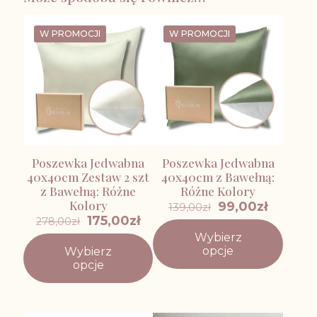
W PROMOCJI
W PROMOCJI
Poszewka Jedwabna
Poszewka Jedwabna
40x40cm Zestaw 2 szt
40x40cm z Bawełną:
z Bawełną: Różne
Różne Kolory
Kolory
Pierwotna
Aktual
99,00
zł
139,00
zł
cena
cena
Pierwotna
Aktualna
175,00
zł
278,00
zł
wynosiła:
wynosi:
cena
cena
Wybierz
139,00zł.
99,00zł.
wynosiła:
wynosi:
Ten
opcje
Wybierz
278,00zł.
175,00zł.
produkt
Ten
opcje
ma
produkt
wiele
ma
wariantów.
wiele
Opcje