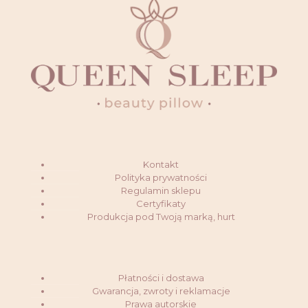
wybrać
na
stronie
produktu
Kontakt
Polityka prywatności
Regulamin sklepu
Certyfikaty
Produkcja pod Twoją marką, hurt
Płatności i dostawa
Gwarancja, zwroty i reklamacje
Prawa autorskie