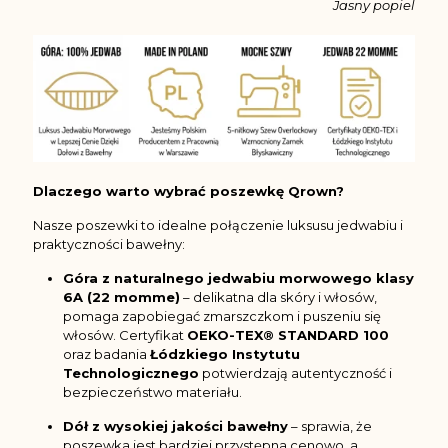
Jasny popiel
Dlaczego warto wybrać poszewkę Qrown?
Nasze poszewki to idealne połączenie luksusu jedwabiu i
praktyczności bawełny:
Góra z naturalnego jedwabiu morwowego klasy
6A (22 momme)
– delikatna dla skóry i włosów,
pomaga zapobiegać zmarszczkom i puszeniu się
włosów. Certyfikat
OEKO-TEX® STANDARD 100
oraz badania
Łódzkiego Instytutu
Technologicznego
potwierdzają autentyczność i
bezpieczeństwo materiału.
Dół z wysokiej jakości bawełny
– sprawia, że
poszewka jest bardziej przystępna cenowo, a