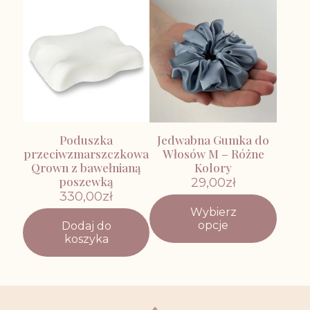
wariantów.
można
Opcje
wybrać
można
na
wybrać
stronie
na
produktu
stronie
produktu
Poduszka
Jedwabna Gumka do
przeciwzmarszczkowa
Włosów M – Różne
Qrown z bawełnianą
Kolory
poszewką
29,00
zł
330,00
zł
Wybierz
Ten
opcje
Dodaj do
produkt
koszyka
ma
wiele
wariantów.
Opcje
można